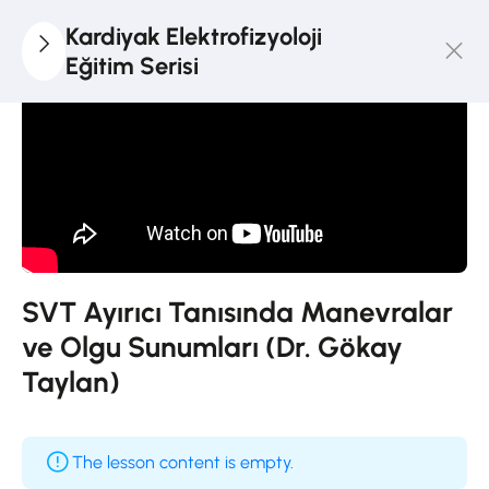
27
Kardiyak
Kardiyak Elektrofizyoloji
Elektrofizyoloji
Eğitim Serisi
Eğitim Serisi
Sağ
Ventrikül
Anatomisi
(Dr.
Ayhan
Küp)
SVT Ayırıcı Tanısında Manevralar
20
Minutes
ve Olgu Sunumları (Dr. Gökay
Taylan)
Epikardiyal
Anatomi
ve
The lesson content is empty.
Epikardiyal