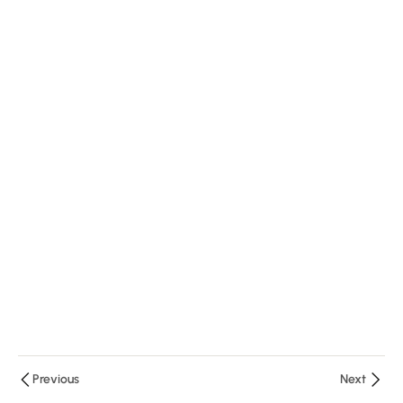
Girişimde
Önem
Arzeden
Yapılar
(Dr. Fırat
Özcan)
16 Minutes
Floroskopik
Anatomi
(Dr. Fethi
Kılıçaslan)
35 Minutes
Femoral
Ven ve
Arter
Previous
Next
Giriş