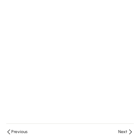
Girişimde
Önem
Arzeden
Yapılar
(Dr. Fırat
Özcan)
16 Minutes
Floroskopik
Anatomi
(Dr. Fethi
Kılıçaslan)
35 Minutes
Femoral
Ven ve
Arter
Previous
Next
Giriş